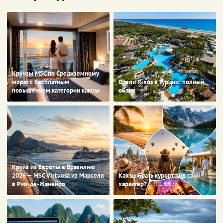
Круизы MSC по Средиземному
морю с бесплатным
Отели Rixos в Турции: полный
повышением категории каюты
обзор
Круиз из Европы в Бразилию
2026 — MSC Virtuosa из Марселя
Как выбрать курорт под свой
в Рио-де-Жанейро
характер?