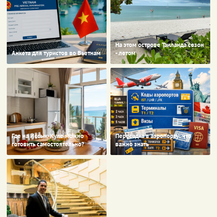
На этом острове Таиланда сезон
Анкета для туристов во Вьетнам
- летом
Где на Иссык-Куле можно
Пересадка в аэропорту: что
готовить самостоятельно?
важно знать