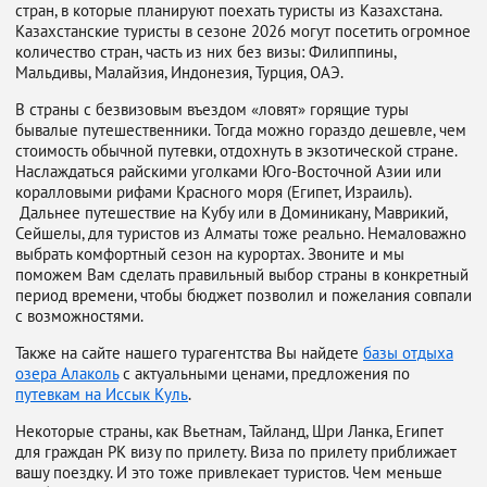
стран, в которые планируют поехать туристы из Казахстана.
Казахстанские туристы в сезоне 2026 могут посетить огромное
количество стран, часть из них без визы: Филиппины,
Мальдивы, Малайзия, Индонезия, Турция, ОАЭ.
В страны с безвизовым въездом «ловят» горящие туры
бывалые путешественники. Тогда можно гораздо дешевле, чем
стоимость обычной путевки, отдохнуть в экзотической стране.
Наслаждаться райскими уголками Юго-Восточной Азии или
коралловыми рифами Красного моря (Египет, Израиль).
Дальнее путешествие на Кубу или в Доминикану, Маврикий,
Сейшелы, для туристов из Алматы тоже реально. Немаловажно
выбрать комфортный сезон на курортах. Звоните и мы
поможем Вам сделать правильный выбор страны в конкретный
период времени, чтобы бюджет позволил и пожелания совпали
с возможностями.
Также на сайте нашего турагентства Вы найдете
базы отдыха
озера Алаколь
с актуальными ценами, предложения по
путевкам на Иссык Куль
.
Некоторые страны, как Вьетнам, Тайланд, Шри Ланка, Египет
для граждан РК визу по прилету. Виза по прилету приближает
вашу поездку. И это тоже привлекает туристов. Чем меньше