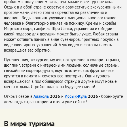
проблем с получением визы, тем заманчивее тур поездка.
Отдых в любой стране советуем совместить с экскурсионными
программами, легко тратить средства на развлечения и
шоgпинг. Ведь шоппинг улучшает эмоциональное состояние
человека и благотворно влияет на психику. Кремы и скрабы
Мертвого моря, сапфиры Шри Ланки, украшения из Индии -
какой подарок для девушки может быть лучше. Любая страна
может оставить память в виде сувениров, приятных покупок в
виде ювелирных украшений. А уж видео и фото на память
возвращают вас обратно.
Путешествия, экскурсии, музеи, погружение в колорит страны,
шоппинг, встречи с интересными людьми, солнечные страны,
свежайшие морепродукты, вкус экзотических фруктов - все
крутится в памяти и хочется все повторить. Одни туристы
возвращаются в полюбившуюся страну, а другие ищут новые
места отдыха. Стройте планы на будущее смело!
Открыт сезон в
Алаколь
2026
и
Иссык-Куль
2026
- бронируйте
дома отдыха, санатории и отели уже сейчас!
В мире туризма