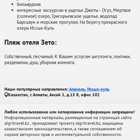
бильярдная
интересные экскурсии в ущелье Джеты - Огуз, Мертвое
(соленое) озеро, Григорьевское ущелье, водопад
Барскаун и морские прогулки. На берегу прекрасного
озера Иссык-Куль
Пляж отеля Зето:
Собственный, песчаный. К Вашим услугам шезлонги, зонтики,
раздевалки, душ, уборная комната.
Наши популярные направления:
Алаколь
,
Иссык-куль
Казахстан, г. Алматы, Аксай 1, д.15 б, офис 102
Любое использование или копирование информации запрещено!
Информационные материалы, размещенные на страницах сайта
algritravel.kz , принадлежат проекту algritravel.kz, защищены
казахстанским законодательством, а также соглашением об
охране авторских прав и интеллектуальной собственности.