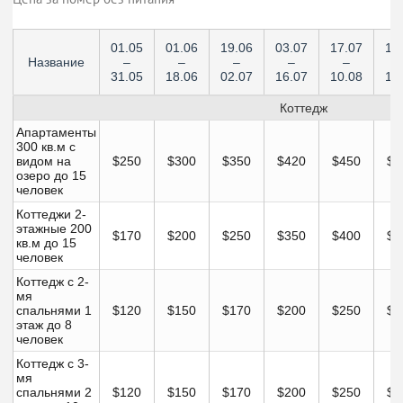
01.05
01.06
19.06
03.07
17.07
11
Название
–
–
–
–
–
31.05
18.06
02.07
16.07
10.08
17
Коттедж
Апартаменты
300 кв.м с
видом на
$250
$300
$350
$420
$450
$4
озеро до 15
человек
Коттеджи 2-
этажные 200
$170
$200
$250
$350
$400
$3
кв.м до 15
человек
Коттедж с 2-
мя
спальнями 1
$120
$150
$170
$200
$250
$2
этаж до 8
человек
Коттедж с 3-
мя
спальнями 2
$120
$150
$170
$200
$250
$2