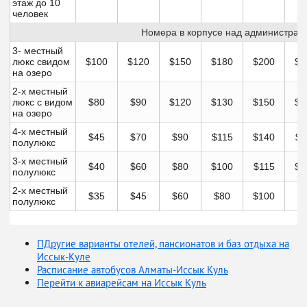
этаж до 10
человек
Номера в корпусе над администрац
3- местный
люкс свидом
$100
$120
$150
$180
$200
$1
на озеро
2-х местный
люкс с видом
$80
$90
$120
$130
$150
$1
на озеро
4-х местный
$45
$70
$90
$115
$140
$1
полулюкс
3-х местный
$40
$60
$80
$100
$115
$1
полулюкс
2-х местный
$35
$45
$60
$80
$100
$
полулюкс
ПДругие варианты отелей, пансионатов и баз отдыха на
Иссык-Куле
Расписание автобусов Алматы-Иссык Куль
Перейти к авиарейсам на Иссык Куль