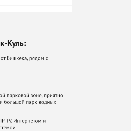
к-Куль:
 от Бишкека, рядом с
ой парковой зоне, приятно
 и большой парк водных
P ТV, Интернетом и
стемой.