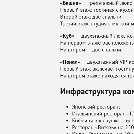
«Башня»
— трёхэтажный люкс-к
Первый этаж: гостиная с кухо
Второй этаж: две спальни.
Третий этаж: студия с мягкой 
«Куб»
— двухэтажный люкс-кот
На первом этаже расположены
На втором — две спальни.
«Пенал»
— двухэтажный VIP-ко
Первый этаж включает гостин
На втором этаже находятся тр
Инфраструктура ком
Японский ресторан;
Итальянский ресторан «I
Кофейня в « лаунж» стил
Ресторан «Витязь» на 250