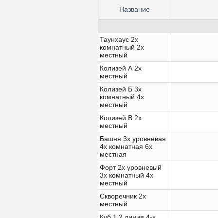
Название
Таунхаус 2х
комнатный 2х
местный
Колизей А 2х
местный
Колизей Б 3х
комнатный 4х
местный
Колизей В 2х
местный
Башня 3х уровневая
4х комнатная 6х
местная
Форт 2х уровневый
3х комнатный 4х
местный
Скворечник 2х
местный
Куб 1,2 линия 4-х