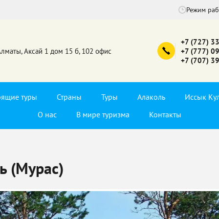
Режим ра
+7 (727) 3
Алматы, Аксай 1 дом 15 б, 102 офис
+7 (777) 0
+7 (707) 3
рящие туры
Страны
Туры
Алаколь
Иссык Ку
О нас
В мире туризма
Контакты
ь (Мурас)