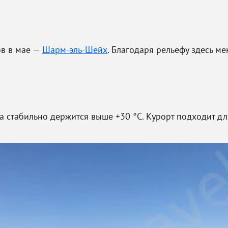
ов в мае —
Шарм-эль-Шейх
. Благодаря рельефу здесь м
 стабильно держится выше +30 °C. Курорт подходит дл