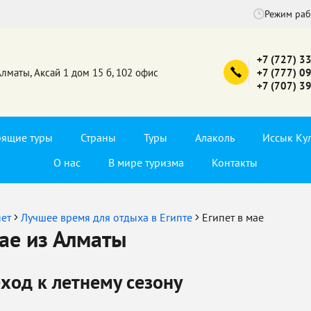
Режим ра
+7 (727) 3
Алматы, Аксай 1 дом 15 б, 102 офис
+7 (777) 0
+7 (707) 3
рящие туры
Страны
Туры
Алаколь
Иссык Ку
О нас
В мире туризма
Контакты
пет
Лучшее время для отдыха в Египте
Египет в мае
мае из Алматы
еход к летнему сезону