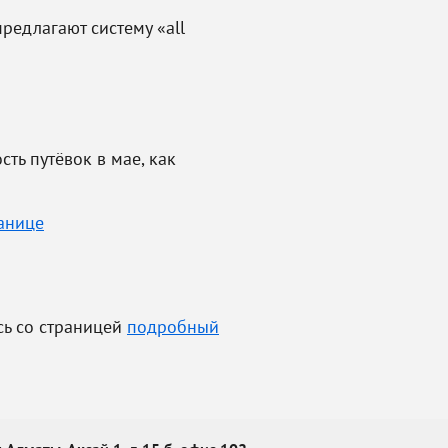
редлагают систему «all
ть путёвок в мае, как
анице
сь со страницей
подробный