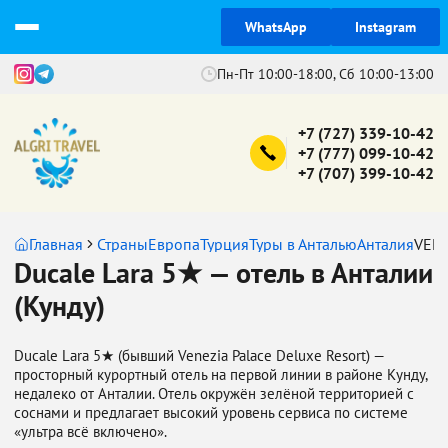
WhatsApp
Instagram
Пн-Пт 10:00-18:00, Сб 10:00-13:00
+7 (727) 339-10-42
+7 (777) 099-10-42
+7 (707) 399-10-42
Главная
Страны
Европа
Турция
Туры в Анталью
Анталия
VENE
Ducale Lara 5★ — отель в Анталии
(Кунду)
Ducale Lara 5★ (бывший Venezia Palace Deluxe Resort) —
просторный курортный отель на первой линии в районе Кунду,
недалеко от Анталии. Отель окружён зелёной территорией с
соснами и предлагает высокий уровень сервиса по системе
«ультра всё включено».