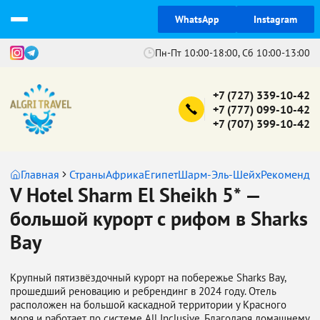
WhatsApp
Instagram
Пн-Пт 10:00-18:00, Сб 10:00-13:00
+7 (727) 339-10-42
+7 (777) 099-10-42
+7 (707) 399-10-42
Главная
Страны
Африка
Египет
Шарм-Эль-Шейх
Рекомендуе
V Hotel Sharm El Sheikh 5* —
большой курорт с рифом в Sharks
Bay
Крупный пятизвёздочный курорт на побережье Sharks Bay,
прошедший реновацию и ребрендинг в 2024 году. Отель
расположен на большой каскадной территории у Красного
моря и работает по системе All Inclusive. Благодаря домашнему