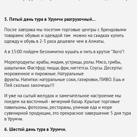
5. Пятый день тура в Урумчи разгрузочный...
После завтрака мы посетим торговые центры с брендовыми
товарами: обувью и одеждой там можно на скидках купить
одежду и обувь в 2-3 раза дешевле чем в Алматы.
А в 15:00 пойдем безлимитно кушать и пить в крутое "Хого"!
Морепродукты: крабы, мидии, устрицы, ролы. Мясо, грибы,
шашлычки. Фастфуд: пицца, фри, наггетсы. Соусы. Десерты:
мороженное и пирожные. Натуральные
фрукты. Напитки: натуральные соки, газировки, ПИВО. Ешь и
Пей сколько захочешь!!!
И уже на сытый желудок и замечательное настроение мы
поедем на восточный - вечерний базар. Крытые торговые
павильоны, фотозоны, рестораны, уличная еда и море
сувенирной продукции, это прекрасное завершение 5 дня тура
в Урумчи.
6. Шестой день тура в Урумчи.