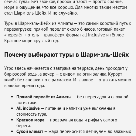
сейчас туда». Без звонков, пробок и забот — просто солнце,
море и ощущение, что всё хорошо. Для многих таким местом
стал Шарм-эль-Шейх. И не случайно.
Туры в Шарм-эль-Шейх из Алматы — это самый короткий путь к
перезагрузке: прямой перелёт около 6 часов, готовый пакет
«перелёт + отель + трансфер», формат all inclusive и тёплое
Красное море круглый год.
Почему выбирают туры в Шарм-эль-Шейх
Утро здесь начинается с завтрака на террасе, день проходит у
бирюзовой воды, а вечер — с видом на огни залива. Курорт
живёт без спешки, но с размахом. И главное — отдыхать можно
в любое время года.
Прямой перелёт из Алматы
— без пересадок и сложной
логистики.
All inclusive
— питание и напитки уже включены в
стоимость тура.
Красное море
— прозрачная вода и рифы у самого
берега.
Сухой климат
— жара переносится легче, чем во влажных