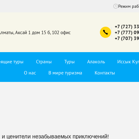
Режим ра
+7 (727) 3
Алматы, Аксай 1 дом 15 б, 102 офис
+7 (777) 0
+7 (707) 3
рящие туры
Страны
Туры
Алаколь
Иссык Ку
О нас
В мире туризма
Контакты
 и ценители незабываемых приключений!