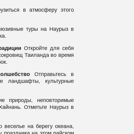
узиться в атмосферу этого
люзивные туры на Наурыз в
ка.
радиции
Откройте для себя
 сокровищ Таиланда во время
ок.
олшебство
Отправьтесь в
ые ландшафты, культурные
ие природы, неповторимые
Хайнань. Отметьте Наурыз в
 веселье на берегу океана,
у праздника на этом райском