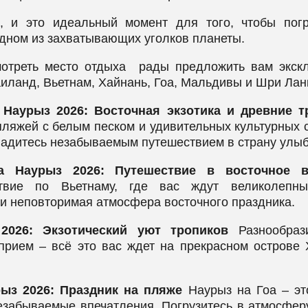
, и это идеальный момент для того, чтобы погр
одном из захватывающих уголков планеты.
отреть место отдыха рады предложить вам экск
аиланд, Вьетнам, Хайнань, Гоа, Мальдивы и Шри Лан
 Наурыз 2026: Восточная экзотика и древние т
пляжей с белым песком и удивительных культурных
ладитесь незабываемым путешествием в страну улыб
 Наурыз 2026: Путешествие в восточное в
ствие по Вьетнаму, где вас ждут великолепн
и неповторимая атмосфера восточного праздника.
2026: Экзотический уют тропиков
Разнообраз
прием – всё это вас ждет на прекрасном острове 
ыз 2026: Праздник на пляже
Наурыз на Гоа – это
езабываемые впечатления. Погрузитесь в атмосфер