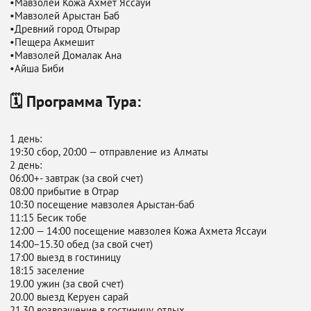
•Мавзолей Кожа Ахмет Яссауи
•Мавзолей Арыстан Баб
•Древний город Отырар
•Пещера Акмешит
•Мавзолей Домалак Ана
•Айша Биби
🗓 Программа Тура:
1 день⁣⁣:⠀
19:30 сбор, 20:00 — отправление из Алматы⁣⁣⠀
‌2 день⁣⁣:
06:00+- завтрак ⁣⁣(за свой счет)
08:00 прибытие в Отрар ⁣⁣
10:30 посещение мавзолея Арыстан-баб
‌11:15 Бесик тобе ⁣⁣
12:00 — 14:00 посещение мавзолея Кожа Ахмета Яссауи ⁣⁣
14:00−15.30 обед ⁣⁣⁣⁣(за свой счет)
17:00 выезд в гостиницу
18:15 заселение ⁣⁣
19.00 ужин ⁣⁣⁣⁣(за свой счет)
20.00 выезд Керуен сарай ⁣⁣
21.30 возвращение в гостиницу, отдых⁣⁣