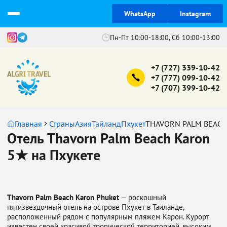
WhatsApp
Instagram
Пн-Пт 10:00-18:00, Сб 10:00-13:00
+7 (727) 339-10-42
+7 (777) 099-10-42
+7 (707) 399-10-42
Главная
Страны
Азия
Тайланд
Пхукет
THAVORN PALM BEACH
Отель Thavorn Palm Beach Karon
5★ на Пхукете
Thavorn Palm Beach Karon Phuket
— роскошный
пятизвёздочный отель на острове Пхукет в Таиланде,
расположенный рядом с популярным пляжем Карон. Курорт
известен своей красивой тропической территорией, высоким