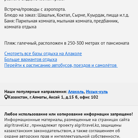
Встреча/проводы с аэропорта.
Блюдо на заказ: Шашлык, Коктал, Сырне, Куырдак, пицца и.т.д.
Баня: Парильная комната, мыльная комната, предбанник,
комната отдыха
Пляж: галечный, расположен в 250-300 метрах от пансионата
Смотреть все базы отдыха на Алаколе
Больше вариантов отдыха
Перейти к расписанию автобусов, поездов и самолётов
Наши популярные направления:
Алаколь
,
Иссык-куль
Казахстан, г. Алматы, Аксай 1, д.15 б, офис 102
Любое использование или копирование информации запрещено!
Информационные материалы, размещенные на страницах сайта
algritravel.kz , принадлежат проекту algritravel.kz, защищены
казахстанским законодательством, а также соглашением об
охране авторских прав и интеллектуальной собственности.