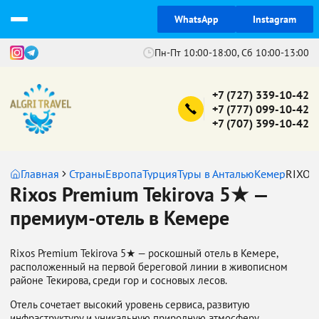
WhatsApp
Instagram
Пн-Пт 10:00-18:00, Сб 10:00-13:00
+7 (727) 339-10-42
+7 (777) 099-10-42
+7 (707) 399-10-42
Главная
Страны
Европа
Турция
Туры в Анталью
Кемер
RIXOS
Rixos Premium Tekirova 5★ —
премиум-отель в Кемере
Rixos Premium Tekirova 5★ — роскошный отель в Кемере,
расположенный на первой береговой линии в живописном
районе Текирова, среди гор и сосновых лесов.
Отель сочетает высокий уровень сервиса, развитую
инфраструктуру и уникальную природную атмосферу,