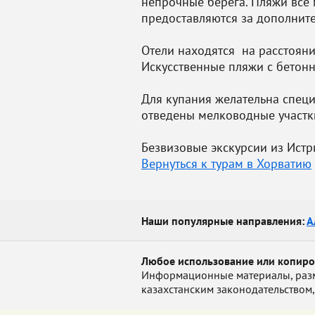
непрочные берега. Пляжи все 
предоставляются за дополните
Отели находятся на расстояни
Искусственные пляжи с бетон
Для купания желательна специ
отведены мелководные участк
Безвизовые экскурсии из Истри
Вернуться к турам в Хорватию
Наши популярные направления:
А
Любое использование или копир
Информационные материалы, размещ
казахстанским законодательством,