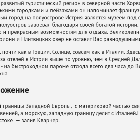
 развитый туристический регион в северной части Хор
ькими городками и пейзажами он напоминает француз
ый город на полуострове Истрия является музеем под 
полуостров завоевал благодаря своей богатой истории
ю и прекрасным возможностям для отдыха. Великолеп
риони и Плитвицких озер не оставит Вас равнодушным
, почти как в Греции. Солнце, совсем как в Италии. Зд
за отелей в Истрии выше по уровню, чем в Средней Да
- на быстроходном пароме отсюда всего два часа до В
жна.
ложение
 границы Западной Европы, с материковой частью связ
овенией, а морскую, западную границу делит с Италией
остоке — залив Кварнер.