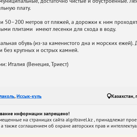
муниципальные, достаточно чистые и обустроенные. Леж
льную плату.
и 50–200 метров от пляжей, а дорожки к ним проходят
ными плитами имеют лесенки для схода в воду.
альная обувь (из-за каменистого дна и морских ежей).
и без крупных и острых камней.
и: Италия (Венеция, Триест)
лаколь
,
Иссык-куль
Казахстан, 
ование информации запрещено!
енные на страницах сайта algritravel.kz , принадлежат проект
 а также соглашением об охране авторских прав и интеллектуа