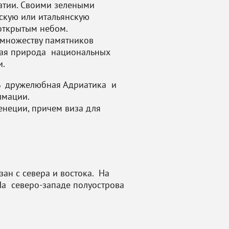
ватии. Своими зелеными
скую или итальянскую
открытым небом.
, множеству памятников
ная природа национальных
и.
есь дружелюбная Адриатика и
лмации.
енеции, причем виза для
ан с севера и востока. На
.На северо-западе полуострова