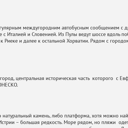
егулярным междугородним автобусным сообщением с 
е с Италией и Словенией. Из Пулы ведут шоссе вдоль п
же к Риеке и далее к остальной Хорватии. Рядом с гор
ород, центральная историческая часть которого с Ев
ЮНЕСКО.
о натуральный камень, либо платформа, хотя можно най
стрии – большая редкость. Море рядом, но пляжи одет