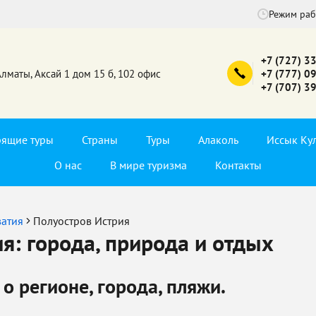
Режим ра
+7 (727) 3
Алматы, Аксай 1 дом 15 б, 102 офис
+7 (777) 0
+7 (707) 3
рящие туры
Страны
Туры
Алаколь
Иссык Ку
О нас
В мире туризма
Контакты
атия
Полуостров Истрия
я: города, природа и отдых
о регионе, города, пляжи.