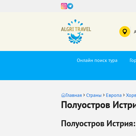
Онлайн поиск тура
Го
Главная
Страны
Европа
Хорв
Полуостров Истри
Полуостров Истрия: 