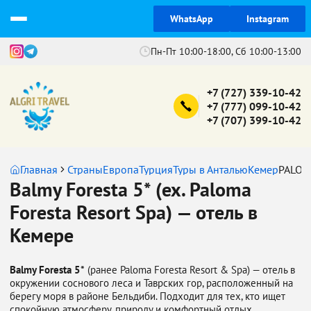
WhatsApp
Instagram
Пн-Пт 10:00-18:00, Сб 10:00-13:00
+7 (727) 339-10-42
+7 (777) 099-10-42
+7 (707) 399-10-42
Главная
Страны
Европа
Турция
Туры в Анталью
Кемер
PALOM
Balmy Foresta 5* (ex. Paloma
Foresta Resort Spa) — отель в
Кемере
Balmy Foresta 5*
(ранее Paloma Foresta Resort & Spa) — отель в
окружении соснового леса и Таврских гор, расположенный на
берегу моря в районе Бельдиби. Подходит для тех, кто ищет
спокойную атмосферу, природу и комфортный отдых.