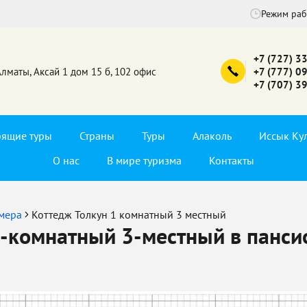
Режим ра
+7 (727) 3
Алматы, Аксай 1 дом 15 б, 102 офис
+7 (777) 0
+7 (707) 3
рящие туры
Страны
Туры
Алаколь
Иссык Ку
О нас
В мире туризма
Контакты
мера
Коттедж Толкун 1 комнатный 3 местный
1-комнатный 3-местный в панси