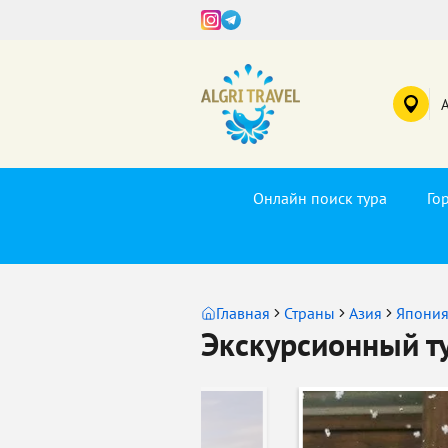
Онлайн поиск тура
Го
Главная
Страны
Азия
Япони
Экскурсионный ту