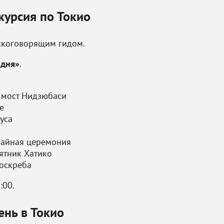
курсия по Токио
сскоговорящим гидом.
одня»
.
н
 мост Нидзюбаси
е
уса
чайная церемония
ятник Хатико
оскреба
:00.
ень в Токио