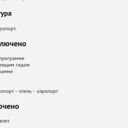
тура
эропорт.
ключено
 программе
орящим гидом
рамме
опорт – отель – аэропорт
ючено
елет