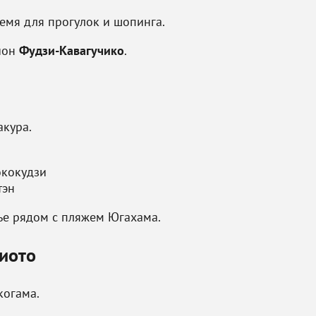
ремя для прогулок и шопинга.
йон
Фудзи-Кавагучико
.
акура.
ококудзи
тэн
ье рядом с пляжем Югахама.
Киото
когама.