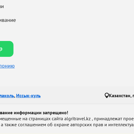
ии
ивание
ур
Японию
лаколь
,
Иссык-куль
Казахстан, 
ование информации запрещено!
енные на страницах сайта algritravel.kz , принадлежат проект
 а также соглашением об охране авторских прав и интеллектуа