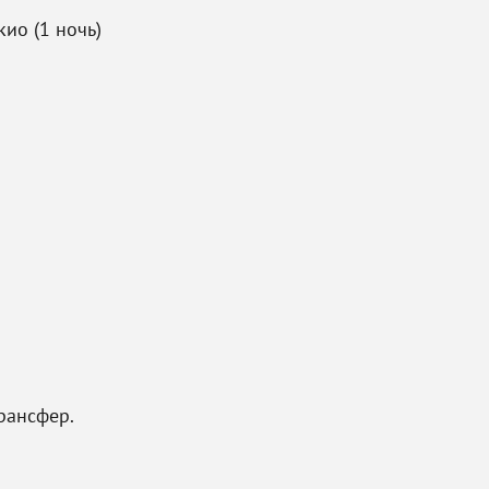
кио (1 ночь)
рансфер.