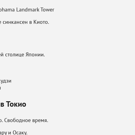
ohama Landmark Tower
 синкансен в Киото.
й столице Японии.
кудзи
и
 в Токио
о. Свободное время.
ру и Осаку.