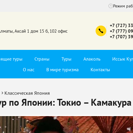
Режим ра
+7 (727) 3
Алматы, Аксай 1 дом 15 б, 102 офис
+7 (777) 0
+7 (707) 3
рящие туры
Страны
Туры
Алаколь
Иссык Ку
О нас
В мире туризма
Контакты
я
Классическая Япония
р по Японии: Токио – Камакура