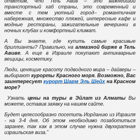
ответим, что Тель Авив – это важнейший
транспортный хаб страны, это современный и
вместе с тем уютный город– романтичная
набережная, множество пляжей, интересные кафе и
модные рестораны, зажигательные вечеринки в
ночных клубах и комфортный климат.
А Вы знаете, где купить самые красивые
бриллианты? Правильно, на
алмазной бирже в Тель
Авиве
. А еще в Израиле покупают антикварные
вещицы, косметику.
Люди, ценящие красоту подводного мира – дайверы –
выбирают
курорты Красного моря. Возможно, Вас
заинтересует
курорт Шарм Эль Шейх
на Красном
море?
Узнать
цены на туры в Эйлат из Алматы
Вы
можете, оставив заявку на нашем сайте.
Будет целесообразно посетить Иорданию из Израиля
- на 3-4 дня. Об этом необходимо позаботиться
заранее, так как в этом случае нужна двухкратная
израильская виза."