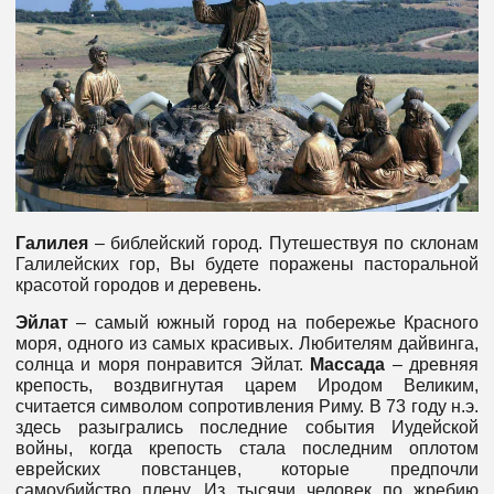
Галилея
– библейский город. Путешествуя по склонам
Галилейских гор, Вы будете поражены пасторальной
красотой городов и деревень.
Эйлат
– самый южный город на побережье Красного
моря, одного из самых красивых. Любителям дайвинга,
солнца и моря понравится Эйлат.
Массада
– древняя
крепость, воздвигнутая царем Иродом Великим,
считается символом сопротивления Риму. В 73 году н.э.
здесь разыгрались последние события Иудейской
войны, когда крепость стала последним оплотом
еврейских повстанцев, которые предпочли
самоубийство плену. Из тысячи человек по жребию