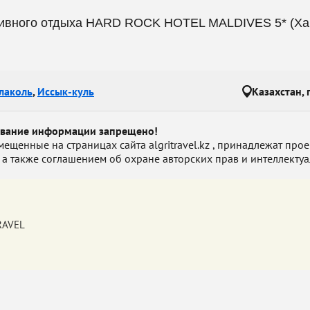
тивного отдыха HARD ROCK HOTEL MALDIVES 5* (Ха
лаколь
,
Иссык-куль
Казахстан, 
ование информации запрещено!
енные на страницах сайта algritravel.kz , принадлежат проект
 а также соглашением об охране авторских прав и интеллектуа
TRAVEL