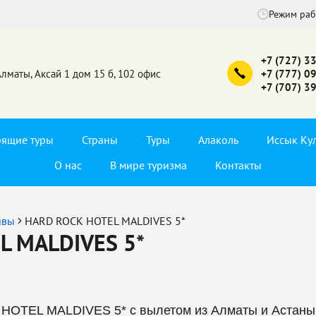
Режим ра
+7 (727) 3
Алматы, Аксай 1 дом 15 б, 102 офис
+7 (777) 0
+7 (707) 3
рящие туры
Страны
Туры
Алаколь
Иссык Ку
О нас
В мире туризма
Контакты
ивы
HARD ROCK HOTEL MALDIVES 5*
L MALDIVES 5*
HOTEL MALDIVES 5* с вылетом из Алматы и Астаны