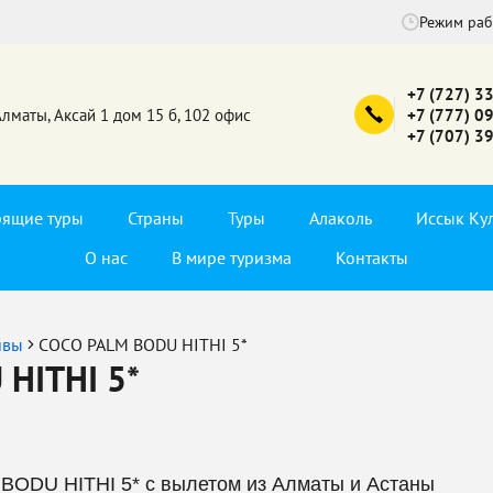
Режим ра
+7 (727) 3
Алматы, Аксай 1 дом 15 б, 102 офис
+7 (777) 0
+7 (707) 3
рящие туры
Страны
Туры
Алаколь
Иссык Ку
О нас
В мире туризма
Контакты
ивы
COCO PALM BODU HITHI 5*
HITHI 5*
BODU HITHI 5* с вылетом из Алматы и Астаны