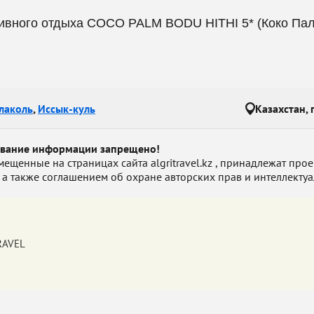
ивного отдыха COCO PALM BODU HITHI 5* (Коко Палм
лаколь
,
Иссык-куль
Казахстан, 
ование информации запрещено!
енные на страницах сайта algritravel.kz , принадлежат проект
 а также соглашением об охране авторских прав и интеллектуа
TRAVEL