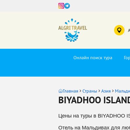
Онлайн поиск тура
Го
Главная
Страны
Азия
Мальд
BIYADHOO ISLAN
Цены на туры в BIYADHOO I
Отель на Мальдивах для люб