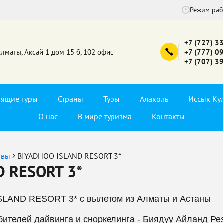
Режим ра
+7 (727) 3
Алматы, Аксай 1 дом 15 б, 102 офис
+7 (777) 0
+7 (707) 3
рящие туры
Страны
Туры
Алаколь
Иссык Ку
О нас
В мире туризма
Контакты
ивы
BIYADHOO ISLAND RESORT 3*
D RESORT 3*
SLAND RESORT 3* с вылетом из Алматы и Астаны
ителей дайвинга и сноркелинга - Биядуу Айланд Ре