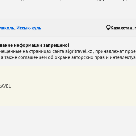
лаколь
,
Иссык-куль
Казахстан, 
ование информации запрещено!
енные на страницах сайта algritravel.kz , принадлежат проект
 а также соглашением об охране авторских прав и интеллектуа
TRAVEL