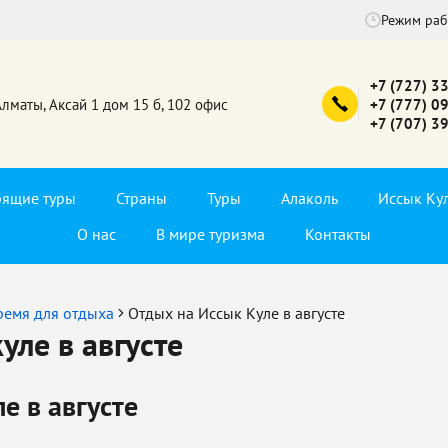
Режим ра
+7 (727) 3
Алматы, Аксай 1 дом 15 б, 102 офис
+7 (777) 0
+7 (707) 3
рящие туры
Страны
Туры
Алаколь
Иссык Ку
О нас
В мире туризма
Контакты
ремя для отдыха
Отдых на Иссык Куле в августе
уле в августе
е в августе