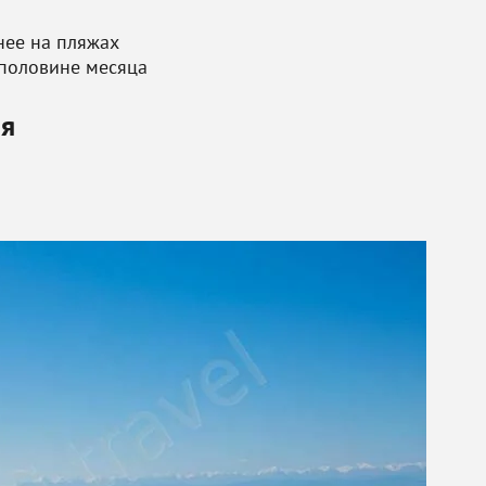
нее на пляжах
 половине месяца
ия