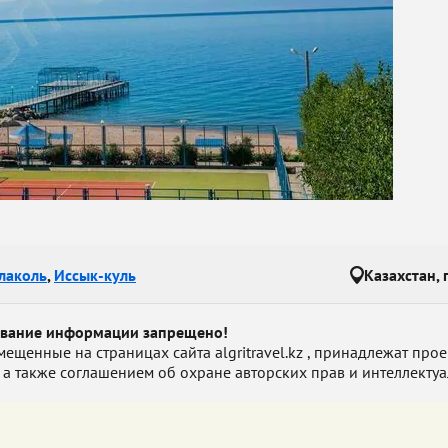
лаколь
,
Иссык-куль
Казахстан, 
ование информации запрещено!
енные на страницах сайта algritravel.kz , принадлежат проект
 а также соглашением об охране авторских прав и интеллектуа