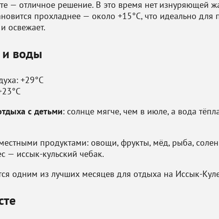
сте — отличное решение. В это время нет изнуряющей ж
новится прохладнее — около +15°C, что идеально для п
и освежает.
 и воды
духа: +29°C
+23°C
отдыха с детьми
: солнце мягче, чем в июле, а вода тёп
местными продуктами: овощи, фрукты, мёд, рыба, солен
с — иссык-кульский чебак.
ется одним из лучших месяцев для отдыха на Иссык-Куле
сте