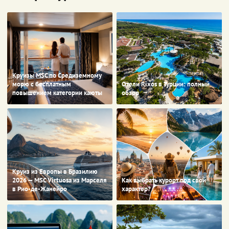
Круизы MSC по Средиземному
морю с бесплатным
Отели Rixos в Турции: полный
повышением категории каюты
обзор
Круиз из Европы в Бразилию
2026 — MSC Virtuosa из Марселя
Как выбрать курорт под свой
в Рио-де-Жанейро
характер?