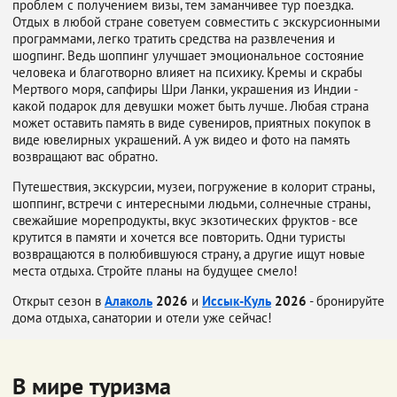
проблем с получением визы, тем заманчивее тур поездка.
Отдых в любой стране советуем совместить с экскурсионными
программами, легко тратить средства на развлечения и
шоgпинг. Ведь шоппинг улучшает эмоциональное состояние
человека и благотворно влияет на психику. Кремы и скрабы
Мертвого моря, сапфиры Шри Ланки, украшения из Индии -
какой подарок для девушки может быть лучше. Любая страна
может оставить память в виде сувениров, приятных покупок в
виде ювелирных украшений. А уж видео и фото на память
возвращают вас обратно.
Путешествия, экскурсии, музеи, погружение в колорит страны,
шоппинг, встречи с интересными людьми, солнечные страны,
свежайшие морепродукты, вкус экзотических фруктов - все
крутится в памяти и хочется все повторить. Одни туристы
возвращаются в полюбившуюся страну, а другие ищут новые
места отдыха. Стройте планы на будущее смело!
Открыт сезон в
Алаколь
2026
и
Иссык-Куль
2026
- бронируйте
дома отдыха, санатории и отели уже сейчас!
В мире туризма