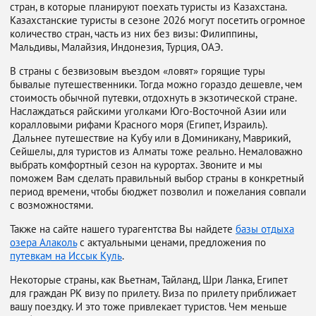
стран, в которые планируют поехать туристы из Казахстана.
Казахстанские туристы в сезоне 2026 могут посетить огромное
количество стран, часть из них без визы: Филиппины,
Мальдивы, Малайзия, Индонезия, Турция, ОАЭ.
В страны с безвизовым въездом «ловят» горящие туры
бывалые путешественники. Тогда можно гораздо дешевле, чем
стоимость обычной путевки, отдохнуть в экзотической стране.
Наслаждаться райскими уголками Юго-Восточной Азии или
коралловыми рифами Красного моря (Египет, Израиль).
Дальнее путешествие на Кубу или в Доминикану, Маврикий,
Сейшелы, для туристов из Алматы тоже реально. Немаловажно
выбрать комфортный сезон на курортах. Звоните и мы
поможем Вам сделать правильный выбор страны в конкретный
период времени, чтобы бюджет позволил и пожелания совпали
с возможностями.
Также на сайте нашего турагентства Вы найдете
базы отдыха
озера Алаколь
с актуальными ценами, предложения по
путевкам на Иссык Куль
.
Некоторые страны, как Вьетнам, Тайланд, Шри Ланка, Египет
для граждан РК визу по прилету. Виза по прилету приближает
вашу поездку. И это тоже привлекает туристов. Чем меньше