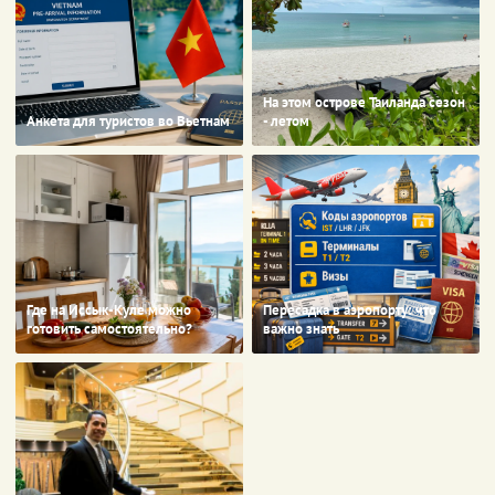
На этом острове Таиланда сезон
Анкета для туристов во Вьетнам
- летом
Где на Иссык-Куле можно
Пересадка в аэропорту: что
готовить самостоятельно?
важно знать