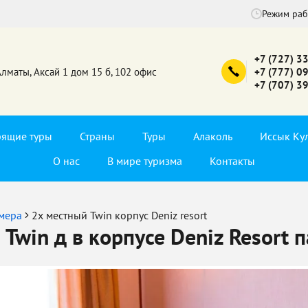
Режим ра
+7 (727) 3
Алматы, Аксай 1 дом 15 б, 102 офис
+7 (777) 0
+7 (707) 3
рящие туры
Страны
Туры
Алаколь
Иссык Ку
О нас
В мире туризма
Контакты
мера
2х местный Twin корпус Deniz resort
Twin д в корпусе Deniz Resort 