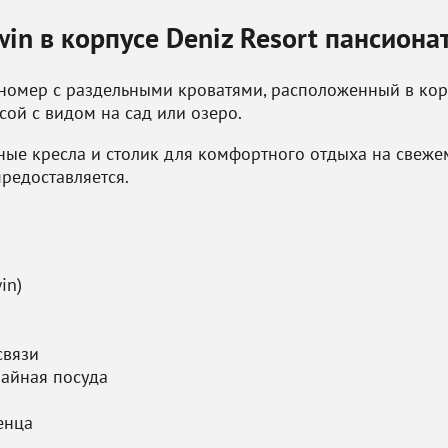
in в корпусе Deniz Resort пансиона
омер с раздельными кроватями, расположенный в корп
ой с видом на сад или озеро.
ные кресла и столик для комфортного отдыха на свеже
предоставляется.
in)
связи
чайная посуда
енца