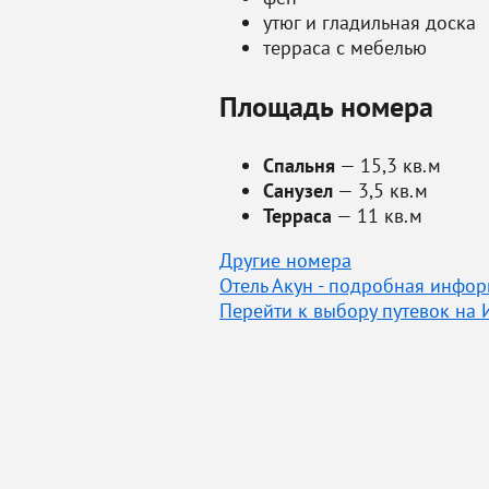
утюг и гладильная доска
терраса с мебелью
Площадь номера
Спальня
— 15,3 кв.м
Санузел
— 3,5 кв.м
Терраса
— 11 кв.м
Другие номера
Отель Акун - подробная инфо
Перейти к выбору путевок на 